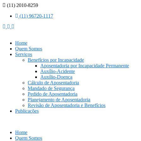
(11) 2010-8259
(11) 96720-1117
Home
Quem Somos
Serviços
Benefícios por Incapacidade
Aposentadoria por Incapacidade Permanente
Auxílio-Acidente
Auxílio-Doença
Cálculo de Aposentadoria
Mandado de Segurança
Pedido de Aposentadoria
Planejamento de Aposentadoria
Revisão de Aposentadoria e Benefícios
Publicações
Home
Quem Somos