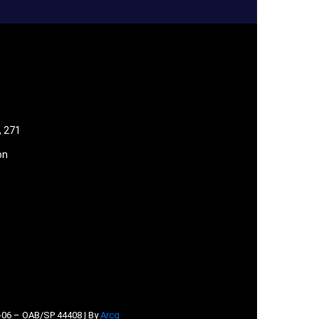
, 271
on
06 – OAB/SP 44408 | By
Arcq