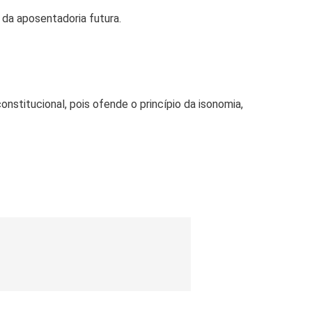
 da aposentadoria futura.
nstitucional, pois ofende o princípio da isonomia,
TALADOR DE BANDA LARGA