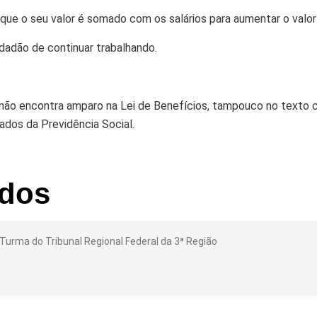
que o seu valor é somado com os salários para aumentar o valor
dadão de continuar trabalhando.
l não encontra amparo na Lei de Benefícios, tampouco no texto co
dos da Previdência Social.
ados
ÇO ESPECIAL E CONCEDE APOSENTADORIA A INS
Turma do Tribunal Regional Federal da 3ª Região