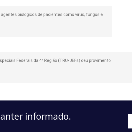
PECIAL A COPEIRA HOSPITALAR
agentes biológicos de pacientes como vírus, fungos e
resumivelmente deficiente para a concessão de apo
speciais Federais da 4ª Região (TRU/JEFs) deu provimento
manter informado.